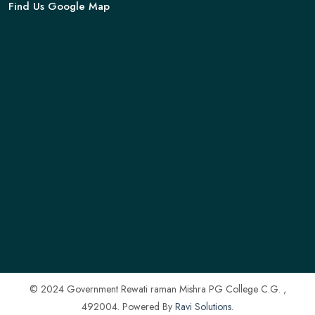
Find Us Google Map
© 2024 Government Rewati raman Mishra PG College C.G. ,
492004. Powered By
Ravi Solutions
.