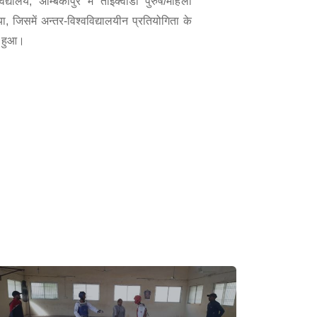
ालय, अम्बिकापुर में ताइक्वांडो पुरुष/महिला
िसमें अन्तर-विश्वविद्यालयीन प्रतियोगिता के
न हुआ।