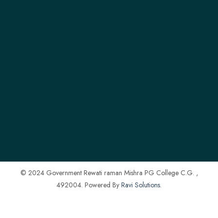
© 2024 Government Rewati raman Mishra PG College C.G. ,
492004. Powered By
Ravi Solutions
.